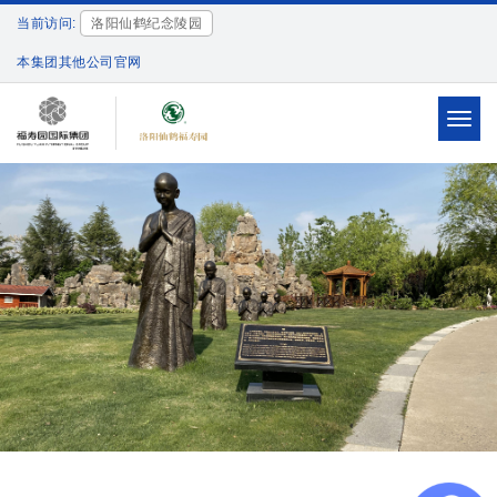
当前访问:
洛阳仙鹤纪念陵园
本集团其他公司官网
Toggl