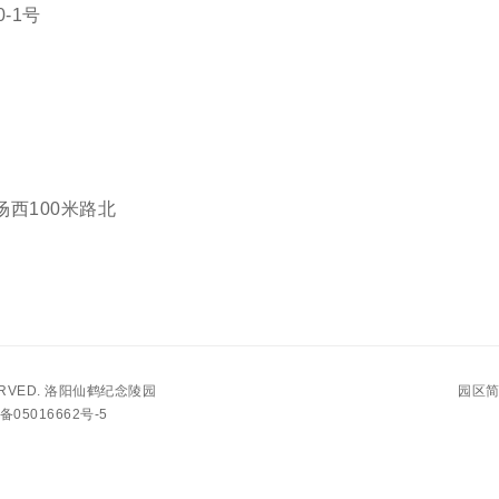
-1号
西100米路北
ERVED.
洛阳仙鹤纪念陵园
园区
05016662号-5