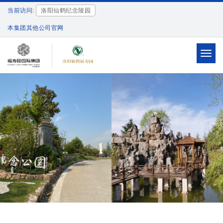
当前访问:
洛阳仙鹤纪念陵园
本集团其他公司官网
Toggl