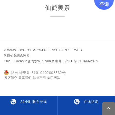
仙鹤美景
©
WWW.FSYGROUP.COM
ALL RIGHTS RESERVED.
洛阳仙鹤纪念陵园
Email：website@fsygroup.com
备案号：沪ICP备05016662号-5
沪公网安备 31010402008532号
园区简介
联系我们
法律声明
集团网站
24小时服务专线
在线咨询